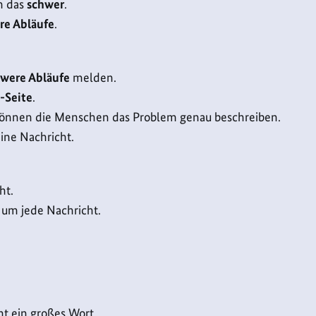
n das
schwer
.
re Abläufe
.
were Abläufe
melden.
-Seite
.
önnen die Menschen das Problem genau beschreiben.
ne Nachricht.
ht.
um jede Nachricht.
ht ein großes Wort.